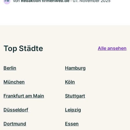
Von
Redaktion firmenweb.de
‧
07. November 2025
FW
Top Städte
Alle ansehen
Berlin
Hamburg
München
Köln
Frankfurt am Main
Stuttgart
Düsseldorf
Leipzig
Dortmund
Essen