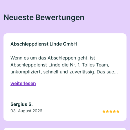
Neueste Bewertungen
Abschleppdienst Linde GmbH
Wenn es um das Abschleppen geht, ist
Abschleppdienst Linde die Nr. 1. Tolles Team,
unkompliziert, schnell und zuverlässig. Das sucht
seinesgleichen. Danke für’s Abschleppen nach
weiterlesen
einer Panne, am vergangenen Wochenende.
Sergius S.
03. August 2026