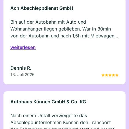
Ach Abschleppdienst GmbH
Bin auf der Autobahn mit Auto und
Wohnanhänger liegen geblieben. War in 30min
von der Autobahn und nach 1,5h mit Mietwagen
und meinem Wohnwagen wieder auf dem Weg
weiterlesen
nach Hause. Mein Auto wurde 2 Tage später zu
mir gebracht, oder in eine Werkstatt, oder wo Ihr
wollt und der Mietwagen wurde wieder
Dennis R.
mitgenommen. Sollte ich jemals wieder liegen
13. Juli 2026
bleiben, wünsche ich mir genau diesen perfekten
Service. Ich danke der Firma Ach für diese
extrem guten Leistung vielmals.
Autohaus Künnen GmbH & Co. KG
Nach einem Unfall verweigerte das
Abschleppunternehmen Künnen den Transport