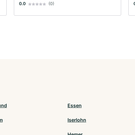
0.0
(0)
und
Essen
m
Iserlohn
Hemer