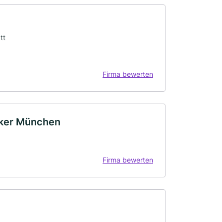
tt
Firma bewerten
rker München
Firma bewerten
u