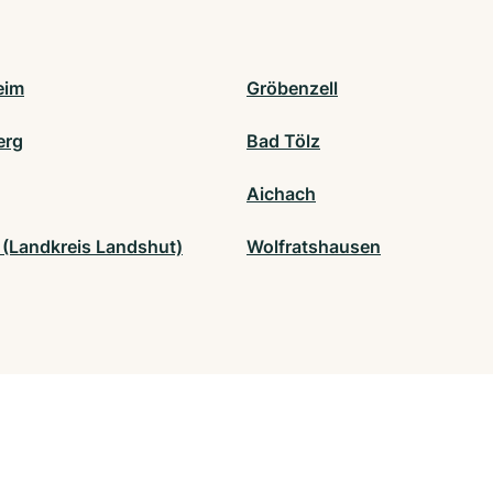
eim
Gröbenzell
erg
Bad Tölz
Aichach
 (Landkreis Landshut)
Wolfratshausen