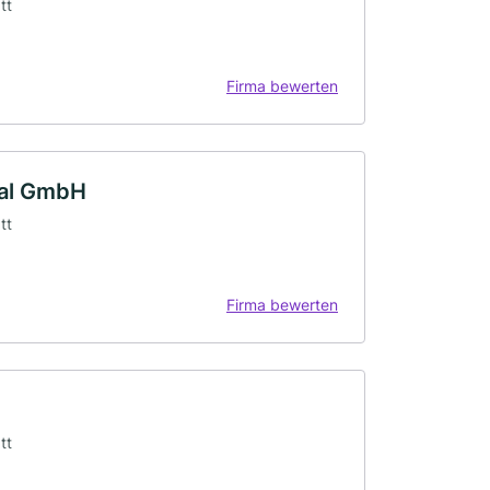
tt
Firma bewerten
ral GmbH
tt
Firma bewerten
tt