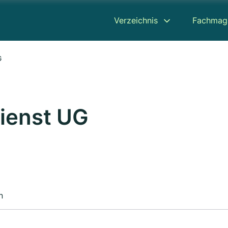
Verzeichnis
Fachmag
G
ienst UG
n