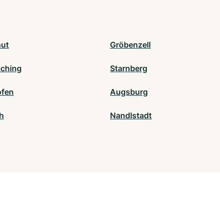
ut
Gröbenzell
ching
Starnberg
ofen
Augsburg
h
Nandlstadt