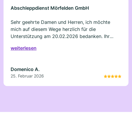
Abschleppdienst Mörfelden GmbH
Sehr geehrte Damen und Herren, ich möchte
mich auf diesem Wege herzlich für die
Unterstützung am 20.02.2026 bedanken. Ihr
Mitarbeiter Herr Meik war in einer für mich sehr
weiterlesen
stressigen Situation absolut professionell, schnell
und kompetent. Trotz Regen und starkem
Verkehr hat Er mein Auto sicher abgeschleppt
Domenico A.
und mich sehr gut betreut. Ein solch engagierter
25. Februar 2026
Service ist nicht selbstverständlich. Ich werde Ihr
Unternehmen definitiv weiterempfehlen.