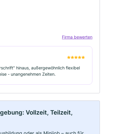
Firma bewerten
rschrift" hinaus, außergewöhnlich flexibel
weise - unangenehmen Zeiten.
bung: Vollzeit, Teilzeit,
 Ausbildung oder als Minijob – auch für