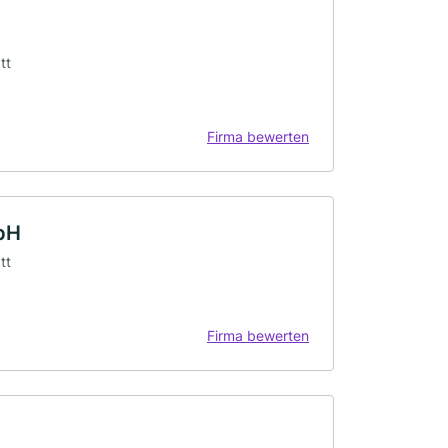
tt
Firma bewerten
bH
tt
Firma bewerten