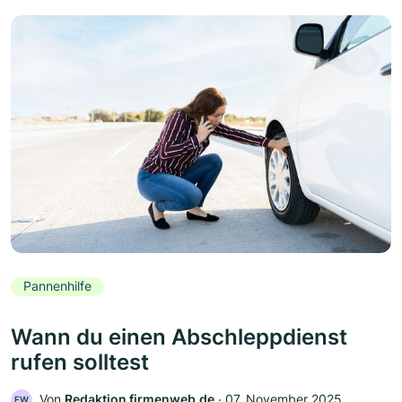
Pannenhilfe
Wann du einen Abschleppdienst
rufen solltest
Von
Redaktion firmenweb.de
‧
07. November 2025
FW