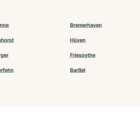
önne
Bremerhaven
horst
Hüven
ger
Friesoythe
rfehn
Barßel