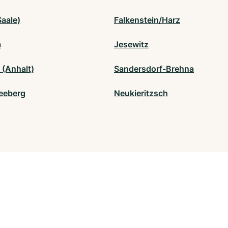
Saale)
Falkenstein/Harz
a
Jesewitz
 (Anhalt)
Sandersdorf-Brehna
eeberg
Neukieritzsch