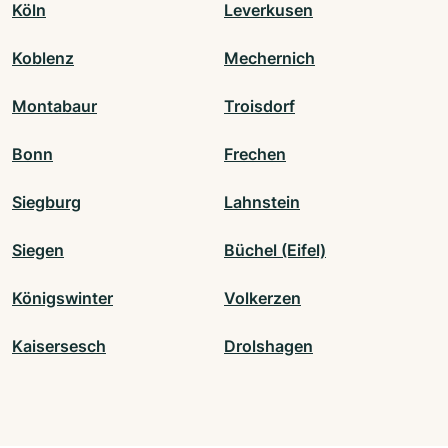
Köln
Leverkusen
Koblenz
Mechernich
Montabaur
Troisdorf
Bonn
Frechen
Siegburg
Lahnstein
Siegen
Büchel (Eifel)
Königswinter
Volkerzen
Kaisersesch
Drolshagen